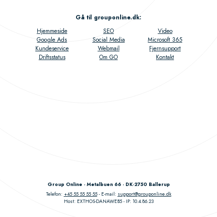
Gå til grouponline.dk
:
Hjemmeside
SEO
Video
Google Ads
Social Media
Microsoft 365
Kundeservice
Webmail
Fjernsupport
Driftsstatus
Om GO
Kontakt
Group Online - Metalbuen 66 - DK-2750 Ballerup
Telefon:
+45 55 55 55 55
E-mail:
support@grouponline.dk
Host: EXTHOS-DANAWEB5
IP: 10.4.86.23